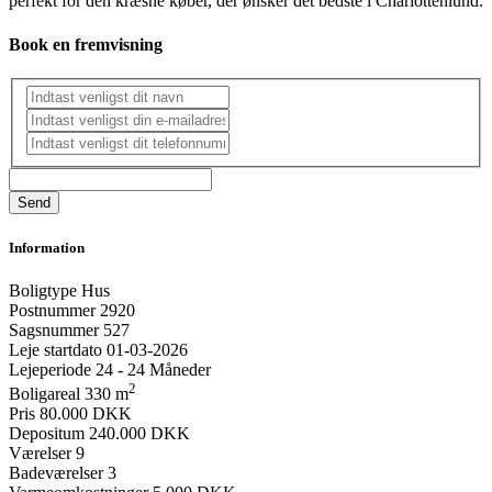
perfekt for den kræsne køber, der ønsker det bedste i Charlottenlund.
Book en fremvisning
Information
Boligtype
Hus
Postnummer
2920
Sagsnummer
527
Leje startdato
01-03-2026
Lejeperiode
24 - 24 Måneder
2
Boligareal
330 m
Pris
80.000 DKK
Depositum
240.000 DKK
Værelser
9
Badeværelser
3