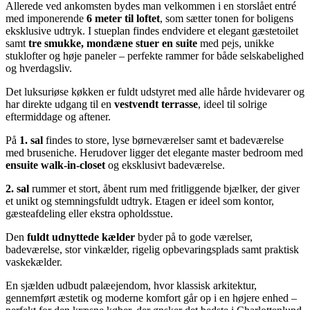
Allerede ved ankomsten bydes man velkommen i en storslået entré
med imponerende
6 meter til loftet
, som sætter tonen for boligens
eksklusive udtryk. I stueplan findes endvidere et elegant gæstetoilet
samt
tre smukke, mondæne stuer en suite
med pejs, unikke
stuklofter og høje paneler – perfekte rammer for både selskabelighed
og hverdagsliv.
Det luksuriøse køkken er fuldt udstyret med alle hårde hvidevarer og
har direkte udgang til en
vestvendt terrasse
, ideel til solrige
eftermiddage og aftener.
På
1. sal
findes to store, lyse børneværelser samt et badeværelse
med bruseniche. Herudover ligger det elegante master bedroom med
ensuite walk-in-closet
og eksklusivt badeværelse.
2. sal
rummer et stort, åbent rum med fritliggende bjælker, der giver
et unikt og stemningsfuldt udtryk. Etagen er ideel som kontor,
gæsteafdeling eller ekstra opholdsstue.
Den
fuldt udnyttede kælder
byder på to gode værelser,
badeværelse, stor vinkælder, rigelig opbevaringsplads samt praktisk
vaskekælder.
En sjælden udbudt palæejendom, hvor klassisk arkitektur,
gennemført æstetik og moderne komfort går op i en højere enhed –