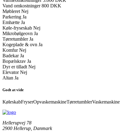
Varmeomkostninger
5.000 DKK
Vand omkostninger
800 DKK
Møbleret
Nej
Parkering
Ja
Emhætte
Ja
Køle-fryseskab
Nej
Mikrobølgeovn
Ja
Tørretumbler
Ja
Kogeplade & ovn
Ja
Komfur
Nej
Badekar
Ja
Bopælskrav
Ja
Dyr er tilladt
Nej
Elevator
Nej
Altan
Ja
Godt at vide
Køleskab
Fryser
Opvaskemaskine
Tørretumbler
Vaskemaskine
Hellerupvej 78
2900 Hellerup, Danmark