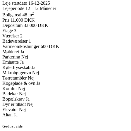
Leje startdato
16-12-2025
Lejeperiode
12 - 12 Måneder
2
Boligareal
48 m
Pris
11.000 DKK
Depositum
33.000 DKK
Etage
3
Værelser
2
Badeværelser
1
Varmeomkostninger
600 DKK
Møbleret
Ja
Parkering
Nej
Emhætte
Ja
Køle-fryseskab
Ja
Mikrobølgeovn
Nej
Tørretumbler
Nej
Kogeplade & ovn
Ja
Komfur
Nej
Badekar
Nej
Bopælskrav
Ja
Dyr er tilladt
Nej
Elevator
Nej
Altan
Ja
Godt at vide