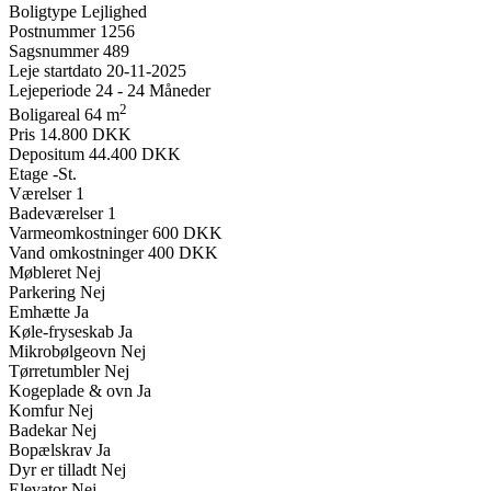
Boligtype
Lejlighed
Postnummer
1256
Sagsnummer
489
Leje startdato
20-11-2025
Lejeperiode
24 - 24 Måneder
2
Boligareal
64 m
Pris
14.800 DKK
Depositum
44.400 DKK
Etage
-St.
Værelser
1
Badeværelser
1
Varmeomkostninger
600 DKK
Vand omkostninger
400 DKK
Møbleret
Nej
Parkering
Nej
Emhætte
Ja
Køle-fryseskab
Ja
Mikrobølgeovn
Nej
Tørretumbler
Nej
Kogeplade & ovn
Ja
Komfur
Nej
Badekar
Nej
Bopælskrav
Ja
Dyr er tilladt
Nej
Elevator
Nej