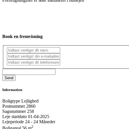
Forbrugsudgifter er ikke inkluderet i huslejen
Book en fremvisning
Information
Boligtype
Lejlighed
Postnummer
2860
Sagsnummer
258
Leje startdato
01-04-2025
Lejeperiode
24 - 24 Måneder
2
Boligareal
56 m