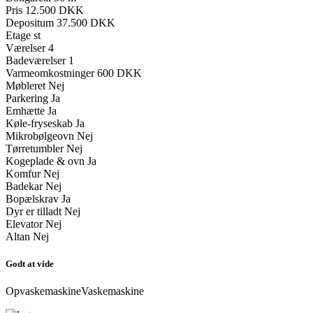
Pris
12.500 DKK
Depositum
37.500 DKK
Etage
st
Værelser
4
Badeværelser
1
Varmeomkostninger
600 DKK
Møbleret
Nej
Parkering
Ja
Emhætte
Ja
Køle-fryseskab
Ja
Mikrobølgeovn
Nej
Tørretumbler
Nej
Kogeplade & ovn
Ja
Komfur
Nej
Badekar
Nej
Bopælskrav
Ja
Dyr er tilladt
Nej
Elevator
Nej
Altan
Nej
Godt at vide
Opvaskemaskine
Vaskemaskine