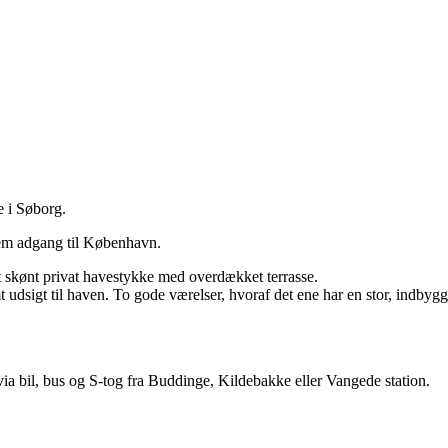
e i Søborg.
 nem adgang til København.
et skønt privat havestykke med overdækket terrasse.
 udsigt til haven. To gode værelser, hvoraf det ene har en stor, indb
a bil, bus og S-tog fra Buddinge, Kildebakke eller Vangede station.