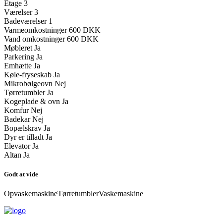
Etage
3
Værelser
3
Badeværelser
1
Varmeomkostninger
600 DKK
Vand omkostninger
600 DKK
Møbleret
Ja
Parkering
Ja
Emhætte
Ja
Køle-fryseskab
Ja
Mikrobølgeovn
Nej
Tørretumbler
Ja
Kogeplade & ovn
Ja
Komfur
Nej
Badekar
Nej
Bopælskrav
Ja
Dyr er tilladt
Ja
Elevator
Ja
Altan
Ja
Godt at vide
Opvaskemaskine
Tørretumbler
Vaskemaskine