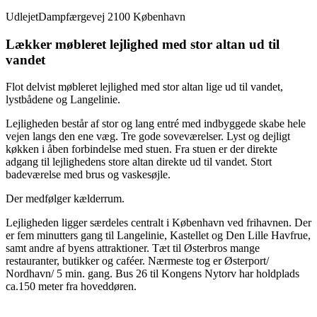
Udlejet
Dampfærgevej 2100 København
Lækker møbleret lejlighed med stor altan ud til
vandet
Flot delvist møbleret lejlighed med stor altan lige ud til vandet,
lystbådene og Langelinie.
Lejligheden består af stor og lang entré med indbyggede skabe hele
vejen langs den ene væg. Tre gode soveværelser. Lyst og dejligt
køkken i åben forbindelse med stuen. Fra stuen er der direkte
adgang til lejlighedens store altan direkte ud til vandet. Stort
badeværelse med brus og vaskesøjle.
Der medfølger kælderrum.
Lejligheden ligger særdeles centralt i København ved frihavnen. Der
er fem minutters gang til Langelinie, Kastellet og Den Lille Havfrue,
samt andre af byens attraktioner. Tæt til Østerbros mange
restauranter, butikker og caféer. Nærmeste tog er Østerport/
Nordhavn/ 5 min. gang. Bus 26 til Kongens Nytorv har holdplads
ca.150 meter fra hoveddøren.