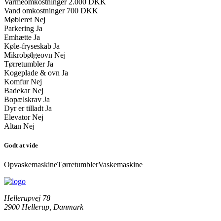
Varmeomkostninger
2.000 DKK
Vand omkostninger
700 DKK
Møbleret
Nej
Parkering
Ja
Emhætte
Ja
Køle-fryseskab
Ja
Mikrobølgeovn
Nej
Tørretumbler
Ja
Kogeplade & ovn
Ja
Komfur
Nej
Badekar
Nej
Bopælskrav
Ja
Dyr er tilladt
Ja
Elevator
Nej
Altan
Nej
Godt at vide
Opvaskemaskine
Tørretumbler
Vaskemaskine
Hellerupvej 78
2900 Hellerup, Danmark