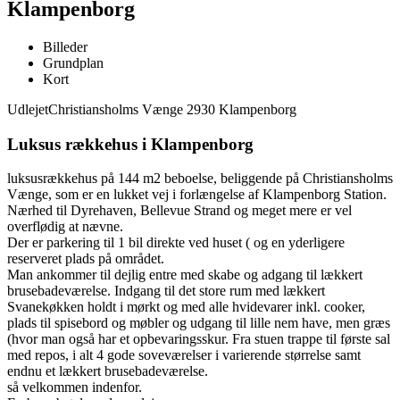
Klampenborg
Billeder
Grundplan
Kort
Udlejet
Christiansholms Vænge 2930 Klampenborg
Luksus rækkehus i Klampenborg
luksusrækkehus på 144 m2 beboelse, beliggende på Christiansholms
Vænge, som er en lukket vej i forlængelse af Klampenborg Station.
Nærhed til Dyrehaven, Bellevue Strand og meget mere er vel
overflødig at nævne.
Der er parkering til 1 bil direkte ved huset ( og en yderligere
reserveret plads på området.
Man ankommer til dejlig entre med skabe og adgang til lækkert
brusebadeværelse. Indgang til det store rum med lækkert
Svanekøkken holdt i mørkt og med alle hvidevarer inkl. cooker,
plads til spisebord og møbler og udgang til lille nem have, men græs
(hvor man også har et opbevaringsskur. Fra stuen trappe til første sal
med repos, i alt 4 gode soveværelser i varierende størrelse samt
endnu et lækkert brusebadeværelse.
så velkommen indenfor.